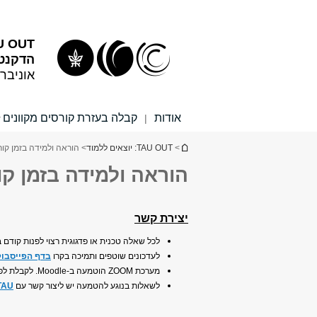
תוכן
תפריט
עליון
ראשי
TAU OUT: יוצאי
הדקנט 
אוניבר
אודות
קבלה בעזרת קורסים מקוונים
|
הינך נמצא כאן
>
TAU OUT: יוצאים ללמוד
> הוראה ולמידה בזמן קור
הוראה ולמידה בזמן קו
יצירת קשר
לכל שאלה טכנית או פדגוגית רצוי לפנות קודם ב
לעדכונים שוטפים ותמיכה בקרו
בדף הפייסבוק
מערכת ZOOM הוטמעה ב-Moodle. לקבלת לפרטים נוספים
לשאלות בנוגע להטמעה יש ליצור קשר עם
 TAU