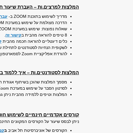
המלצות למרצים.ות – העברת שיעור ח
מדריך לשימוש בתוכנת ZOOM ב-
עברי
הדרכה מצולמת על שימוש במערכת ZOOM
שאלות נפוצות: שימוש במערכת ZOOM ופדגוגיה דיגיטלית
8 טיפים להוראה מהבית ב
קישור זה
.
כלים דיגטליים להוראה חכמה מהבית
ל
לשקופית הנחיות לסטודנטים לתחילת ש
להורדת אפליקציית
Zoom
לסמארטפון:
המלצות לסטודנטים.ות – איך ללמוד בא
מסמך המלצות שהוכן בשיתוף אגודת ה
לסרטון הסבר על שימוש במערכת Zoom לסטודנטים.ות
המלצות וטיפים ללמידה מהבית ניתן גם
קורסים אקדמיים חינמיים לשימוש חופ
ניתן לבסס שיעור על הקורסים המקוונים החינ
הקורסים של אוניברסיטת תל אביב
ב
קמפ