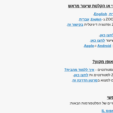
י או הקלטת שיעור מראש
ת
,
English
.
עברית
.
ב-
English
,
בקישור זה
.
חצו כאן
.
יעור
לחצו כאן
.
Android
ו-
Apple
.
ופן מקוון?
סטודנטים -
איך ללמוד מהבית?
לחצו כאן
.
 למצוא ב
סרטון הדרכה זה
.
שי
מיים של הפלטפורמות הבאות:
וס IL