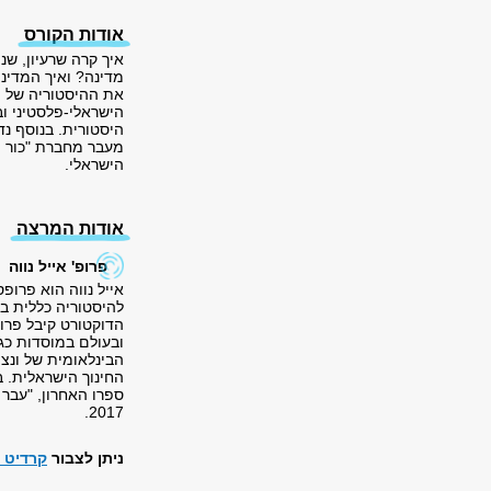
אודות הקורס
מדינה? ואיך המדינ
את ההיסטוריה של מד
הישראלי-פלסטיני ו
היסטורית. בנוסף נד
מעבר מחברת "כור הי
הישראלי.
אודות המרצה
פרופ'
אייל נווה
אייל נווה הוא פרופ
להיסטוריה כללית ב
הדוקטורט קיבל פרופ
ובעולם במוסדות כגו
הבינלאומית של ונצי
החינוך הישראלית. ב
ספרו האחרון, "עבר 
2017.
ניתן לצבור
קרדיט 