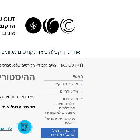
תוכן
תפריט
עליון
ראשי
TAU OUT: יוצאי
הדקנט 
אוניבר
אודות
קבלה בעזרת קורסים מקוונים
|
הינך נמצא כאן
>
TAU OUT: יוצאים ללמוד
>
הקורסים של אוניברסיט
ההיסטורי
ראשי
מדעים מדויקים
מדעי החיים
כיצד נולדה וכיצד 
מדעי הרוח
תולדות העמים
מרצה: פרופ' אייל נ
המוסלמים –
משבטים לאימפריות
נפילתה ועלייתה של
ירושלים
להרשמה
ההיסטוריה של
ישראל המודרנית