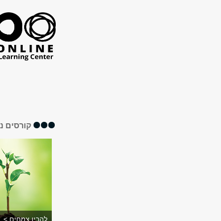
​
קורסים נ
להבין צמחים >