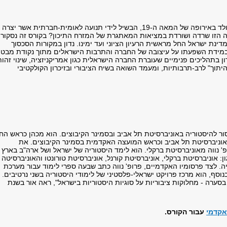
איך קרה שרעיון, שנולד באירופה של המאה ה-19, הבשיל לידי תנועה לאומית-חברתית אשר יצרה
ה הזו שרדה ושורדת במציאות המאתגרת של המזרח התיכון? בקורס זה נסקור
ינת ישראל החל מראשית הרעיון הציוני ועד ימינו. נדון במקורות הסכסוך
במידת השפעתו על עיצובה של החברה והתרבות הישראלים מתוך נקודת מבט
ון בתהליכים פנימיים שעוברת החברה הישראלית כגון אמריקניזציה, שינוי זהות
תוך" לרב-תרבותיות, ומעמד השואה בשיח הציבורי ובזיכרון הקולקטיבי
סור להיסטוריה באוניברסיטת תל אביב ובסמינר הקיבוצים. הוא מכהן כראש החו
אוניברסיטת תל אביב וכראש המועצה האקדמית בסמינר הקיבוצים. את
' נווה מאוניברסיטת ברקלי. הוא לימד היסטוריה של ישראל ושל ארה"ב בארץ
ן: אוניברסיטת ברקלי, אוניברסיטת קורנל, אוניברסיטת טורונטו והאוניברסיטה
ה. לצד פרסומיו האקדמיים, פרופ' נווה כתב שבעה ספרי לימוד עבור מערכת
נוסף, הוא מרכז פרויקט ישראלי-פלסטיני של לימודי היסטוריה בשני נרטיבים.
בסערה - מחלוקות ציבוריות על סוגיות היסטוריות בישראל", ראה אור בשנת
אקדמי
עבור הקורס.