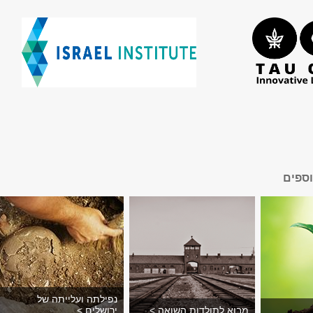
​
וספים
נפילתה ועלייתה של
מבוא לתולדות השואה >
ירושלים >