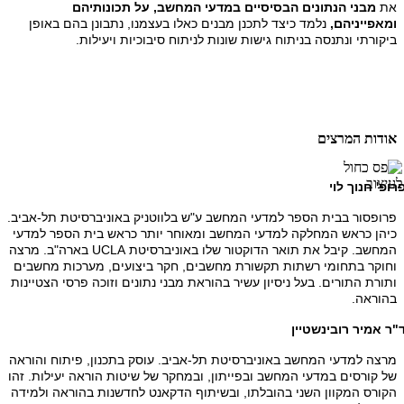
את
מבני הנתונים הבסיסיים במדעי המחשב, על תכונותיהם
ומאפייניהם,
נלמד כיצד לתכנן מבנים כאלו בעצמנו, נתבונן בהם באופן
ביקורתי ונתנסה בניתוח גישות שונות לניתוח סיבוכיות ויעילות.
אודות המרצים
רופ' חנוך לוי
פרופסור בבית הספר למדעי המחשב ע"ש בלווטניק באוניברסיטת תל-אביב.
כיהן כראש המחלקה למדעי המחשב ומאוחר יותר כראש בית הספר למדעי
המחשב. קיבל את תואר הדוקטור שלו באוניברסיטת UCLA בארה"ב. מרצה
וחוקר בתחומי רשתות תקשורת מחשבים, חקר ביצועים, מערכות מחשבים
ותורת התורים. בעל ניסיון עשיר בהוראת מבני נתונים וזוכה פרסי הצטיינות
בהוראה.
"ר אמיר רובינשטיין
מרצה למדעי המחשב באוניברסיטת תל-אביב. עוסק בתכנון, פיתוח והוראה
של קורסים במדעי המחשב ובפייתון, ובמחקר של שיטות הוראה יעילות. זהו
הקורס המקוון השני בהובלתו, ובשיתוף הדקאנט לחדשנות בהוראה ולמידה